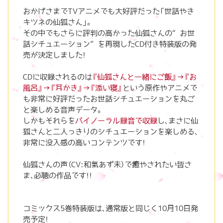
おかげさまでTVアニメでも大好評だった「世話やき
キツネの仙狐さん」。
その中でもさらに評判の高かった仙狐さんの“お世
話シチュエーション”を再現したCD付き特装版の発
売が決定しました！
CDに収録されるのは
『仙狐さんと一緒にご飯』→『お
風呂』→『耳かき』→『添い寝』
という原作やアニメで
も非常に好評だったお世話シチュエーションを丸ご
と楽しめる音声データ。
しかもそれらを
バイノーラル録音で収録
し、まさに仙
狐さんと二人っきりのシチュエーションを楽しめる、
非常に没入感の高いコンテンツです！
仙狐さんの声（CV:和氣あず未）で癒やされたい皆さ
ま、必聴の作品です！！
コミックス5巻特装版は、通常版と同じく10月10日発
売予定！