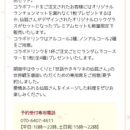
別セット。
コラボフードをご注文されたお客様にはオリジナル
ランチョンマットを漏れなく1枚プレゼントするほ
か、仙狐さんがデザインされたオリジナルロックグラ
スがセットになったプレミアムセットも数量限定で
販売いたします。
コラボドリンクはアルコール2種、ノンアルコール2種
をご用意。
コラボドリンクを1杯ご注文ごとにランダムでコース
ターを1枚(全4種)プレゼントいたします。
期間中はゆっくりと「世話やきキツネの仙狐さん」の
世界観を堪能いただくための専用席をご用意(要予
約)しました。
愛情あふれる仙狐さんをイメージした料理をぜひお
楽しみください。
予約受付
専用電話
070-6407-4611
【平日：10時～22時、土日祝：15時～22時】