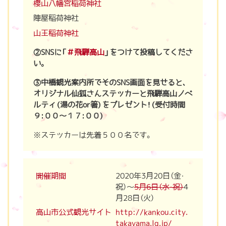
櫻山八幡宮稲荷神社
陣屋稲荷神社
山王稲荷神社
②SNSに「
＃飛騨高山
」をつけて投稿してくださ
い。
③中橋観光案内所でそのSNS画面を見せると、
オリジナル仙狐さんステッカーと飛騨高山ノベ
ルティ（湯の花or箸）をプレゼント！（受付時間
９:００～１７:００）
※ステッカーは先着５００名です。
開催期間
2020年3月20日（金・
祝）～
5月6日（水・祝）
4
月28日（火）
高山市公式観光サイト
http://kankou.city.
takayama.lg.jp/